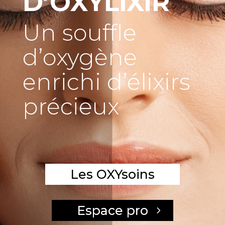
D’OXYLIXIR
Un souffle
d’oxygène
enrichi d’élixirs
précieux
Les OXYsoins
Espace pro