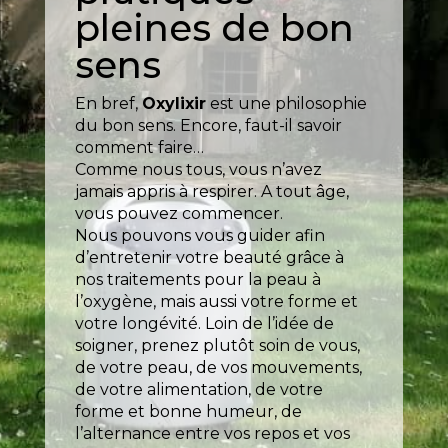
pleines de bon
sens
En bref,
O
xylixir
est u
ne philosophie
du bon sens. Encore, faut-il savoir
comment faire…
Comme nous tous, vous n’avez
jamais appris à respirer. A tout âge,
vous pouvez commencer.
Nous pouvons vous guider afin
d’entretenir votre beauté
grâce à
nos traitements pour la peau à
l’oxygène
,
mais aussi
votre forme
et
votre longévité. Loin de l’idée de
soigner, prenez plutôt soin de vous,
de votre peau, de vos mouvements,
de votre alimentation, de votre
forme et bonne humeur, de
l’alternance entre vos repos et vos